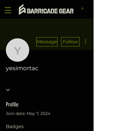
More actions
Message
Follow
yesimortac
yesimortac
İlk ürünün
Hoşgeldin.
+
4
Profile
Join date: May 7, 2024
Badges