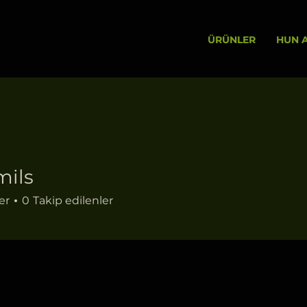
ÜRÜNLER
HUN A
mils
er
0
Takip edilenler
+
4