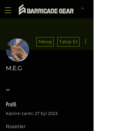
Diğer Eylemler
Mesaj
Takip Et
M.E.G
Hoşgeldin.
+
4
Profil
Katılım tarihi: 27 Eyl 2023
Rozetler