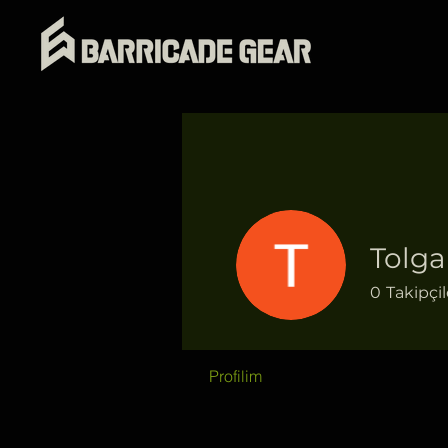
Tolga
0
Takipçil
Hoşgeldin.
Profilim