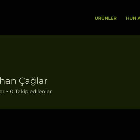
ÜRÜNLER
HUN A
han Çağlar
er
0
Takip edilenler
+
4