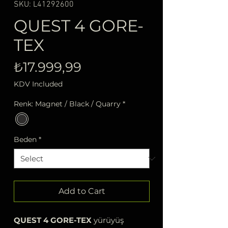
SKU: L41292600
QUEST 4 GORE-
TEX
Price
₺17.999,99
KDV Included
Renk: Magnet / Black / Quarry
*
Beden
*
Add to Cart
QUEST 4 GORE-TEX
yürüyüş