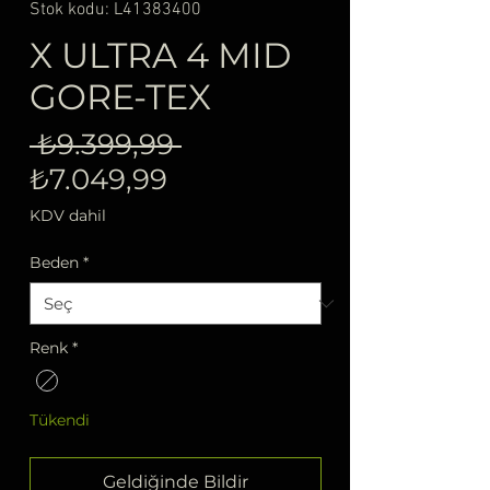
Stok kodu: L41383400
X ULTRA 4 MID
GORE-TEX
Normal
 ₺9.399,99 
İndirimli
Fiyat
₺7.049,99
Fiyat
KDV dahil
Beden
*
Renk
*
Tükendi
Geldiğinde Bildir