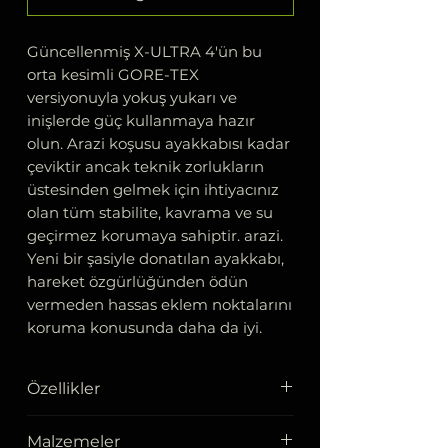
Güncellenmiş X-ULTRA 4'ün bu
orta kesimli GORE-TEX
versiyonuyla yokuş yukarı ve
inişlerde güç kullanmaya hazır
olun. Arazi koşusu ayakkabısı kadar
çeviktir ancak teknik zorlukların
üstesinden gelmek için ihtiyacınız
olan tüm stabilite, kavrama ve su
geçirmez korumaya sahiptir. arazi.
Yeni bir şasiyle donatılan ayakkabı,
hareket özgürlüğünden ödün
vermeden hassas eklem noktalarını
koruma konusunda daha da iyi.
Özellikler
Dış Taban
Malzemeler